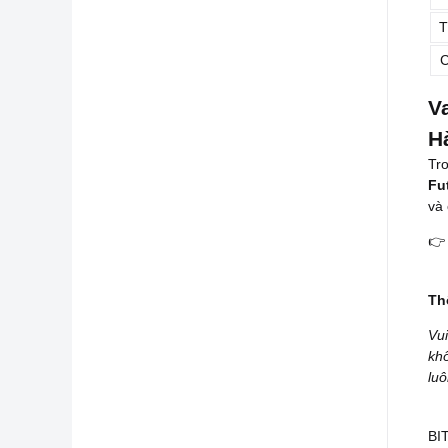
T
C
V
H
Tro
Fu
và

Th
Vui
khô
luô
BIT