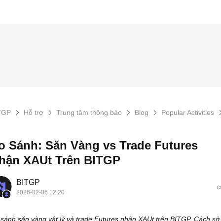
TGP
Hỗ trợ
Trung tâm thông báo
Blog
Popular Activities
o Sánh: Săn Vàng vs Trade Futures
hận XAUt Trên BITGP
BITGP
2026-02-06 12:20
sánh săn vàng vật lý và trade Futures nhận XAUt trên BITGP. Cách sở