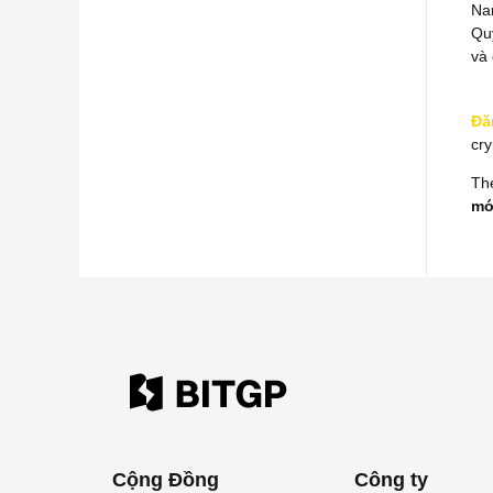
Na
Qu
và 
Đă
cry
Th
mớ
Cộng Đồng
Công ty