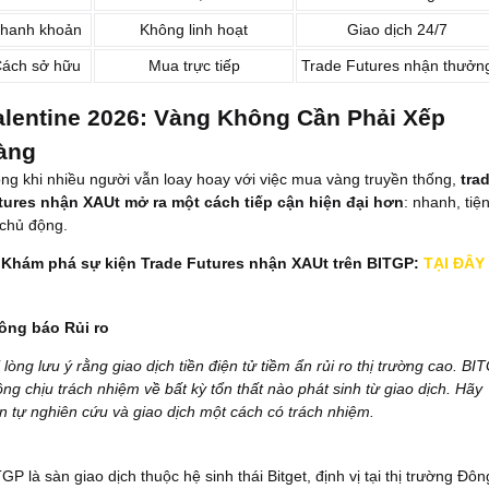
hanh khoản
Không linh hoạt
Giao dịch 24/7
ách sở hữu
Mua trực tiếp
Trade Futures nhận thưởn
alentine 2026: Vàng Không Cần Phải Xếp
àng
ng khi nhiều người vẫn loay hoay với việc mua vàng truyền thống,
tra
tures nhận XAUt mở ra một cách tiếp cận hiện đại hơn
: nhanh, tiệ
 chủ động.

Khám phá sự kiện Trade Futures nhận XAUt trên BITGP:
TẠI ĐÂY
ông báo Rủi ro
 lòng lưu ý rằng giao dịch tiền điện tử tiềm ẩn rủi ro thị trường cao. BI
ng chịu trách nhiệm về bất kỳ tổn thất nào phát sinh từ giao dịch. Hãy
n tự nghiên cứu và giao dịch một cách có trách nhiệm.
GP là sàn giao dịch thuộc hệ sinh thái Bitget, định vị tại thị trường Đôn