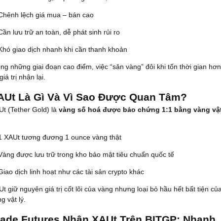
Chênh lệch giá mua – bán cao
Cần lưu trữ an toàn, dễ phát sinh rủi ro
Khó giao dịch nhanh khi cần thanh khoản
ng những giai đoạn cao điểm, việc “săn vàng” đôi khi tốn thời gian hơn
giá trị nhận lại.
AUt Là Gì Và Vì Sao Được Quan Tâm?
t (Tether Gold) là
vàng số hoá được bảo chứng 1:1 bằng vàng vậ
1 XAUt tương đương 1 ounce vàng thật
Vàng được lưu trữ trong kho bảo mật tiêu chuẩn quốc tế
Giao dịch linh hoạt như các tài sản crypto khác
t giữ nguyên giá trị cốt lõi của vàng nhưng loại bỏ hầu hết bất tiện củ
g vật lý.
rade Futures Nhận XAUt Trên BITGP: Nhanh