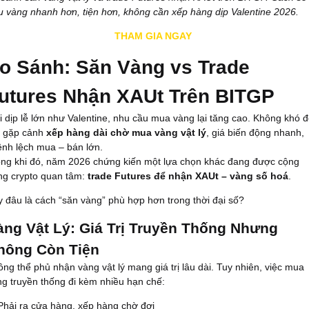
 vàng nhanh hơn, tiện hơn, không cần xếp hàng dịp Valentine 2026.
THAM GIA NGAY
o Sánh: Săn Vàng vs Trade
utures Nhận XAUt Trên BITGP
 dịp lễ lớn như Valentine, nhu cầu mua vàng lại tăng cao. Không khó 
t gặp cảnh
xếp hàng dài chờ mua vàng vật lý
, giá biến động nhanh,
ênh lệch mua – bán lớn.
ong khi đó, năm 2026 chứng kiến một lựa chọn khác đang được cộng
ng crypto quan tâm:
trade Futures để nhận XAUt – vàng số hoá
.
 đâu là cách “săn vàng” phù hợp hơn trong thời đại số?
àng Vật Lý: Giá Trị Truyền Thống Nhưng
hông Còn Tiện
ng thể phủ nhận vàng vật lý mang giá trị lâu dài. Tuy nhiên, việc mua
g truyền thống đi kèm nhiều hạn chế:
Phải ra cửa hàng, xếp hàng chờ đợi