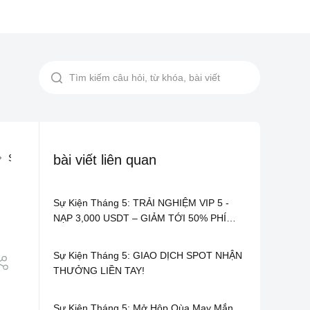
So Sánh: Săn Vàng vs Trade Futures Nhận XAUt Trên BITGP
bài viết liên quan
Sự Kiện Tháng 5: TRẢI NGHIỆM VIP 5 -
NẠP 3,000 USDT – GIẢM TỚI 50% PHÍ
FUTURES
Sự Kiện Tháng 5: GIAO DỊCH SPOT NHẬN
THƯỞNG LIỀN TAY!
Sự Kiện Tháng 5: Mở Hộp Qùa May Mắn