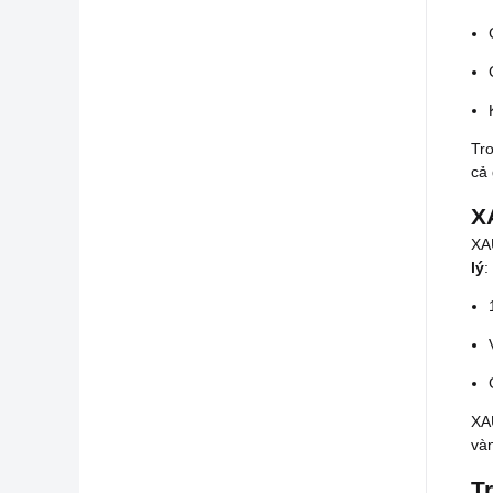
Tro
cả 
X
XAU
lý
:
XAU
vàn
T