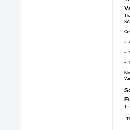
V
Tha
XA
Cơ
Kh
Và
S
F
Ti
T