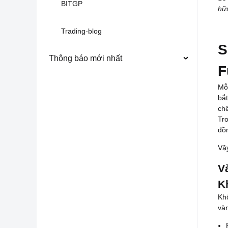
BITGP
hữu
Trading-blog
S
Thông báo mới nhất
F
Mỗi
bắ
ch
Tr
đồ
Vậy
V
K
Khô
vàn