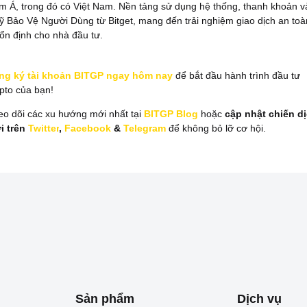
m Á, trong đó có Việt Nam. Nền tảng sử dụng hệ thống, thanh khoản v
ỹ Bảo Vệ Người Dùng từ Bitget, mang đến trải nghiệm giao dịch an toà
ổn định cho nhà đầu tư.
ng ký tài khoản BITGP ngay hôm nay
để bắt đầu hành trình đầu tư
pto của bạn!
eo dõi các xu hướng mới nhất tại
BITGP Blog
hoặc
cập nhật chiến d
i trên
Twitter
,
Facebook
&
Telegram
để không bỏ lỡ cơ hội.
Sản phẩm
Dịch vụ