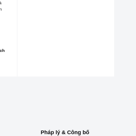
à
n
ịch
Pháp lý & Công bố