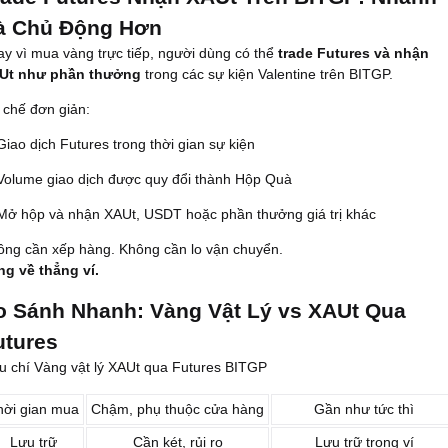
à Chủ Động Hơn
y vì mua vàng trực tiếp, người dùng có thể
trade Futures và nhận
Ut như phần thưởng
trong các sự kiện Valentine trên BITGP.
 chế đơn giản:
Giao dịch Futures trong thời gian sự kiện
Volume giao dịch được quy đổi thành Hộp Quà
Mở hộp và nhận XAUt, USDT hoặc phần thưởng giá trị khác
ông cần xếp hàng. Không cần lo vận chuyển.
ng về thẳng ví.
o Sánh Nhanh: Vàng Vật Lý vs XAUt Qua
utures
êu chí Vàng vật lý XAUt qua Futures BITGP
hời gian mua
Chậm, phụ thuộc cửa hàng
Gần như tức thì
Lưu trữ
Cần két, rủi ro
Lưu trữ trong ví