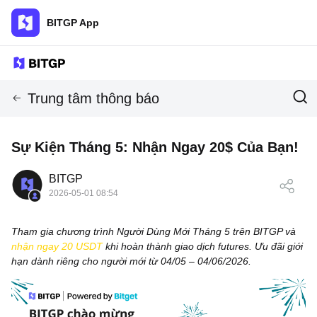
BITGP App
Trung tâm thông báo
Sự Kiện Tháng 5: Nhận Ngay 20$ Của Bạn!
BITGP
2026-05-01 08:54
Tham gia chương trình Người Dùng Mới Tháng 5 trên
BITGP
và
nhận ngay 20 USDT
khi hoàn thành giao dịch futures. Ưu đãi giới
hạn dành riêng cho người mới từ 04/05 – 04/06/2026.