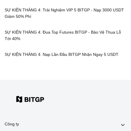
SỰ KIỆN THÁNG 4: Trải Nghiệm VIP 5 BITGP - Nạp 3000 USDT
Giảm 50% Phí
SỰ KIỆN THÁNG 4: Đua Top Futures BITGP - Bảo Vệ Thua Lỗ
Tới 40%
SỰ KIỆN THÁNG 4: Nạp Lần Đầu BITGP Nhận Ngay 5 USDT
Công ty