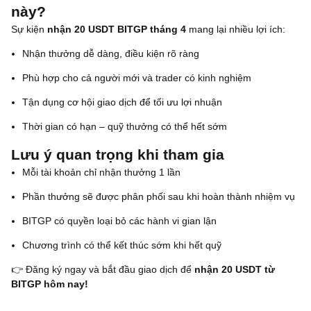
này?
Sự kiện
nhận 20 USDT BITGP tháng 4
mang lại nhiều lợi ích:
Nhận thưởng dễ dàng, điều kiện rõ ràng
Phù hợp cho cả người mới và trader có kinh nghiệm
Tận dụng cơ hội giao dịch để tối ưu lợi nhuận
Thời gian có hạn – quỹ thưởng có thể hết sớm
Lưu ý quan trọng khi tham gia
Mỗi tài khoản chỉ nhận thưởng 1 lần
Phần thưởng sẽ được phân phối sau khi hoàn thành nhiệm vụ
BITGP có quyền loại bỏ các hành vi gian lận
Chương trình có thể kết thúc sớm khi hết quỹ
👉 Đăng ký ngay và bắt đầu giao dịch để
nhận 20 USDT từ
BITGP hôm nay!