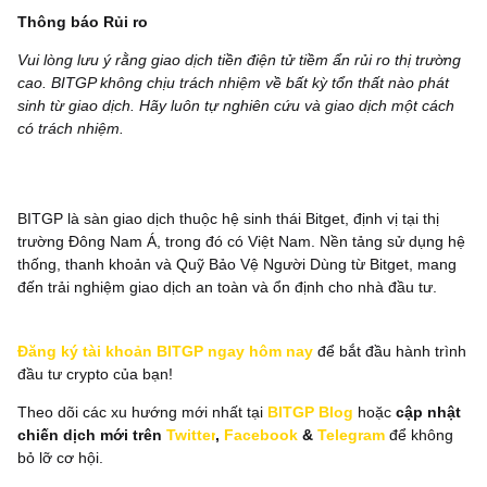
Thông báo Rủi ro
Vui lòng lưu ý rằng giao dịch tiền điện tử tiềm ẩn rủi ro thị trường
cao. BITGP không chịu trách nhiệm về bất kỳ tổn thất nào phát
sinh từ giao dịch. Hãy luôn tự nghiên cứu và giao dịch một cách
có trách nhiệm.
BITGP là sàn giao dịch thuộc hệ sinh thái Bitget, định vị tại thị
trường Đông Nam Á, trong đó có Việt Nam. Nền tảng sử dụng hệ
thống, thanh khoản và Quỹ Bảo Vệ Người Dùng từ Bitget, mang
đến trải nghiệm giao dịch an toàn và ổn định cho nhà đầu tư.
Đăng ký tài khoản BITGP ngay hôm nay
để bắt đầu hành trình
đầu tư crypto của bạn!
Theo dõi các xu hướng mới nhất tại
BITGP Blog
hoặc
cập nhật
chiến dịch mới trên
Twitter
,
Facebook
&
Telegram
để không
bỏ lỡ cơ hội.