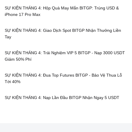
SỰ KIỆN THÁNG 4: Hộp Quà May Mắn BITGP: Trúng USD &
iPhone 17 Pro Max
SỰ KIỆN THÁNG 4: Giao Dịch Spot BITGP Nhận Thưởng Liền
Tay
SỰ KIỆN THÁNG 4: Trải Nghiệm VIP 5 BITGP - Nạp 3000 USDT
Giảm 50% Phí
SỰ KIỆN THÁNG 4: Đua Top Futures BITGP - Bảo Vệ Thua Lỗ
Tới 40%
SỰ KIỆN THÁNG 4: Nạp Lần Đầu BITGP Nhận Ngay 5 USDT