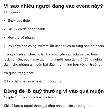
Vì sao nhiều người đang vào event này?
Đơn giản vì:
Entry cực thấp
Điều kiện dễ hoàn thành
Reward về nhanh
Phù hợp cho cả người mới lẫn user cũ chưa từng nạp on-chain
Trong khi nhiều chương trình crypto yêu cầu volume cao hoặc
lock vốn lâu, event này gần như là một “quà tân thủ” đúng nghĩa
dành cho những ai muốn bắt đầu nhẹ nhàng hơn với thị trường.
Và quan trọng nhất:
Đã có rất nhiều user nhận thưởng thật.
Đừng để lỡ quỹ thưởng vì vào quá muộn
Crypto luôn là cuộc chơi của timing.
Khi số lượng người tham gia tăng nhanh, các chương trình