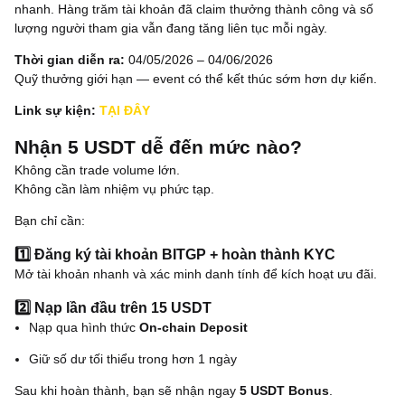
nhanh. Hàng trăm tài khoản đã claim thưởng thành công và số
lượng người tham gia vẫn đang tăng liên tục mỗi ngày.
Thời gian diễn ra:
04/05/2026 – 04/06/2026
Quỹ thưởng giới hạn — event có thể kết thúc sớm hơn dự kiến.
Link sự kiện:
TẠI ĐÂY
Nhận 5 USDT dễ đến mức nào?
Không cần trade volume lớn.
Không cần làm nhiệm vụ phức tạp.
Bạn chỉ cần:
1️⃣ Đăng ký tài khoản BITGP + hoàn thành KYC
Mở tài khoản nhanh và xác minh danh tính để kích hoạt ưu đãi.
2️⃣ Nạp lần đầu trên 15 USDT
Nạp qua hình thức
On-chain Deposit
Giữ số dư tối thiểu trong hơn 1 ngày
Sau khi hoàn thành, bạn sẽ nhận ngay
5 USDT Bonus
.