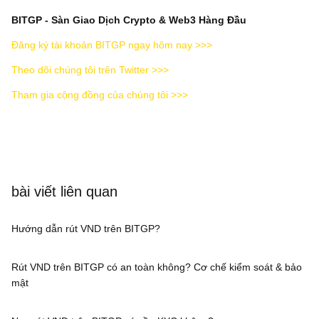
BITGP - Sàn Giao Dịch Crypto & Web3 Hàng Đầu
Đăng ký tài khoản BITGP ngay hôm nay >>>
Theo dõi chúng tôi trên Twitter >>>
Tham gia cộng đồng của chúng tôi >>>
bài viết liên quan
Hướng dẫn rút VND trên BITGP?
Rút VND trên BITGP có an toàn không? Cơ chế kiểm soát & bảo
mật