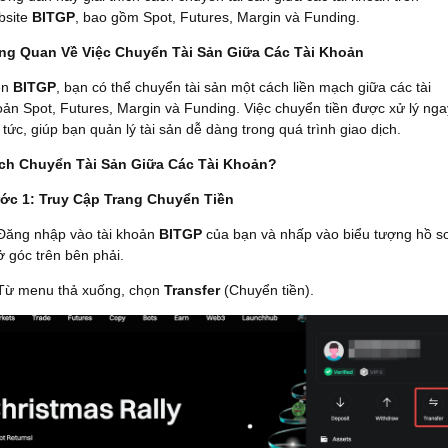
bsite
BITGP
, bao gồm Spot, Futures, Margin và Funding.
ng Quan Về Việc Chuyển Tài Sản Giữa Các Tài Khoản
ên
BITGP
, bạn có thể chuyển tài sản một cách liền mạch giữa các tài
ản Spot, Futures, Margin và Funding. Việc chuyển tiền được xử lý nga
 tức, giúp bạn quản lý tài sản dễ dàng trong quá trình giao dịch.
ch Chuyển Tài Sản Giữa Các Tài Khoản?
ớc 1: Truy Cập Trang Chuyển Tiền
Đăng nhập vào tài khoản
BITGP
của bạn và nhấp vào biểu tượng hồ s
ở góc trên bên phải.
Từ menu thả xuống, chọn
Transfer
(Chuyển tiền).