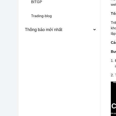
BITGP
we
Tổ
Trading-blog
Tr
kho
Thông báo mới nhất
lập
Cá
Bư