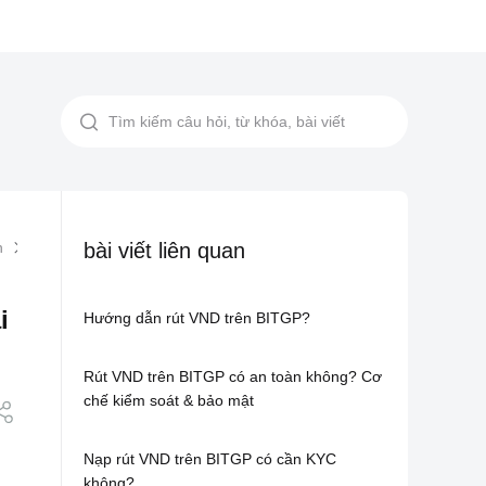
n
Hướng Dẫn Chuyển Tài Sản Giữa Các Tài Khoản Trên Website B
bài viết liên quan
i
Hướng dẫn rút VND trên BITGP?
Rút VND trên BITGP có an toàn không? Cơ
chế kiểm soát & bảo mật
Nạp rút VND trên BITGP có cần KYC
không?