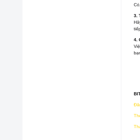
Có,
3.
Hãy
tiế
4.
Việ
bạn
BI
Đă
The
Th