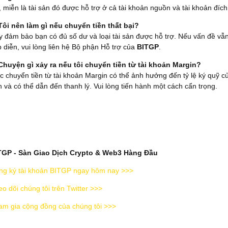
 miễn là tài sản đó được hỗ trợ ở cả tài khoản nguồn và tài khoản đích
 Tôi nên làm gì nếu chuyển tiền thất bại?
 đảm bảo bạn có đủ số dư và loại tài sản được hỗ trợ. Nếu vấn đề vẫ
p diễn, vui lòng liên hệ Bộ phận Hỗ trợ của
BITGP
.
 Chuyện gì xảy ra nếu tôi chuyển tiền từ tài khoản Margin?
c chuyển tiền từ tài khoản Margin có thể ảnh hưởng đến tỷ lệ ký quỹ c
 và có thể dẫn đến thanh lý. Vui lòng tiến hành một cách cẩn trọng.
TGP - Sàn Giao Dịch Crypto & Web3 Hàng Đầu
ng ký tài khoản BITGP ngay hôm nay >>>
o dõi chúng tôi trên Twitter >>>
am gia cộng đồng của chúng tôi >>>