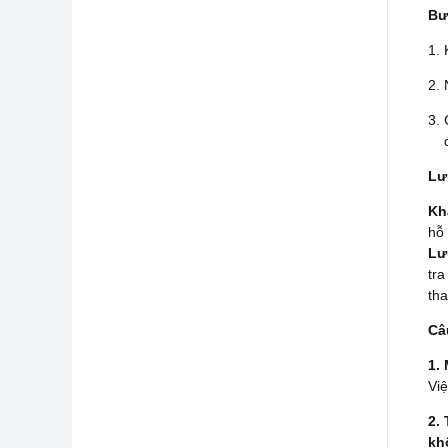
Bư
Lư
Kh
hỗ 
Lư
tra
tha
Câ
1.
Việ
2.
kh