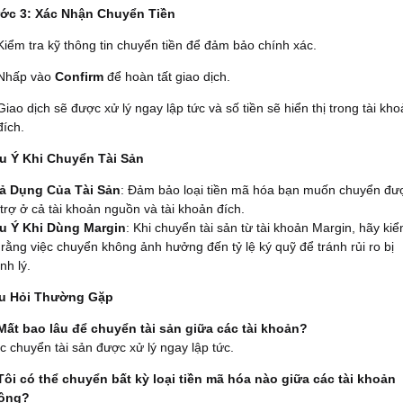
ớc 3: Xác Nhận Chuyển Tiền
Kiểm tra kỹ thông tin chuyển tiền để đảm bảo chính xác.
Nhấp vào
Confirm
để hoàn tất giao dịch.
Giao dịch sẽ được xử lý ngay lập tức và số tiền sẽ hiển thị trong tài kh
đích.
u Ý Khi Chuyển Tài Sản
ả Dụng Của Tài Sản
: Đảm bảo loại tiền mã hóa bạn muốn chuyển đư
trợ ở cả tài khoản nguồn và tài khoản đích.
u Ý Khi Dùng Margin
: Khi chuyển tài sản từ tài khoản Margin, hãy ki
 rằng việc chuyển không ảnh hưởng đến tỷ lệ ký quỹ để tránh rủi ro bị
nh lý.
u Hỏi Thường Gặp
 Mất bao lâu để chuyển tài sản giữa các tài khoản?
c chuyển tài sản được xử lý ngay lập tức.
 Tôi có thể chuyển bất kỳ loại tiền mã hóa nào giữa các tài khoản
ông?