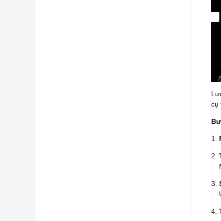
Lưu
cụ 
Bư