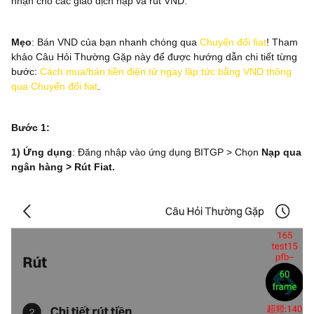
nhận cho các giao dịch nạp và rút VND.
Mẹo
: Bán VND của bạn nhanh chóng qua
Chuyển đổi fiat
! Tham
khảo Câu Hỏi Thường Gặp này để được hướng dẫn chi tiết từng
bước:
Cách mua/bán tiền điện tử ngay lập tức bằng VND thông
qua Chuyển đổi fiat
.
Bước 1:
1) Ứng dụng
: Đăng nhập vào ứng dụng BITGP > Chọn
Nạp qua
ngân hàng > Rút Fiat.