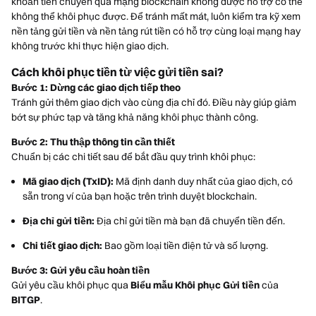
khoản tiền chuyển qua mạng blockchain không được hỗ trợ có thể
không thể khôi phục được. Để tránh mất mát, luôn kiểm tra kỹ xem
nền tảng gửi tiền và nền tảng rút tiền có hỗ trợ cùng loại mạng hay
không trước khi thực hiện giao dịch.
Cách khôi phục tiền từ việc gửi tiền sai?
Bước 1: Dừng các giao dịch tiếp theo
Tránh gửi thêm giao dịch vào cùng địa chỉ đó. Điều này giúp giảm
bớt sự phức tạp và tăng khả năng khôi phục thành công.
Bước 2: Thu thập thông tin cần thiết
Chuẩn bị các chi tiết sau để bắt đầu quy trình khôi phục:
Mã giao dịch (TxID):
Mã định danh duy nhất của giao dịch, có
sẵn trong ví của bạn hoặc trên trình duyệt blockchain.
Địa chỉ gửi tiền:
Địa chỉ gửi tiền mà bạn đã chuyển tiền đến.
Chi tiết giao dịch:
Bao gồm loại tiền điện tử và số lượng.
Bước 3: Gửi yêu cầu hoàn tiền
Gửi yêu cầu khôi phục qua
Biểu mẫu Khôi phục Gửi tiền
của
BITGP
.