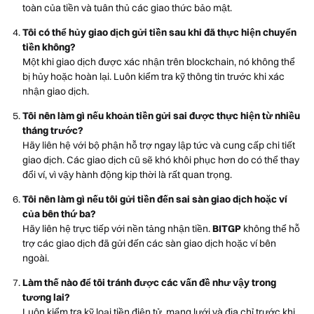
toàn của tiền và tuân thủ các giao thức bảo mật.
Tôi có thể hủy giao dịch gửi tiền sau khi đã thực hiện chuyển
tiền không?
Một khi giao dịch được xác nhận trên blockchain, nó không thể
bị hủy hoặc hoàn lại. Luôn kiểm tra kỹ thông tin trước khi xác
nhận giao dịch.
Tôi nên làm gì nếu khoản tiền gửi sai được thực hiện từ nhiều
tháng trước?
Hãy liên hệ với bộ phận hỗ trợ ngay lập tức và cung cấp chi tiết
giao dịch. Các giao dịch cũ sẽ khó khôi phục hơn do có thể thay
đổi ví, vì vậy hành động kịp thời là rất quan trọng.
Tôi nên làm gì nếu tôi gửi tiền đến sai sàn giao dịch hoặc ví
của bên thứ ba?
Hãy liên hệ trực tiếp với nền tảng nhận tiền.
BITGP
không thể hỗ
trợ các giao dịch đã gửi đến các sàn giao dịch hoặc ví bên
ngoài.
Làm thế nào để tôi tránh được các vấn đề như vậy trong
tương lai?
Luôn kiểm tra kỹ loại tiền điện tử, mạng lưới và địa chỉ trước khi