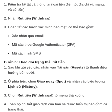
Kiểm tra kỹ tất cả thông tin (loại tiền điện tử, địa chỉ ví, mạng,
và số tiền).
Nhấn
Rút tiền (Withdraw)
.
Hoàn tất các bước xác minh bảo mật, có thể bao gồm:
Xác nhận qua email
Mã xác thực Google Authenticator (2FA)
Mã xác minh SMS
Bước 5: Theo dõi trạng thái rút tiền
Sau khi gửi yêu cầu, nhấn vào
Tài sản (Assets)
từ thanh điều
hướng bên dưới.
Ở phía trên, chọn
Giao ngay (Spot)
và nhấn vào biểu tượng
Lịch sử (History)
.
Chọn
Rút tiền (Withdrawal)
từ menu thả xuống.
Toàn bộ chi tiết giao dịch của bạn sẽ được hiển thị bao gồm cả
trạng thái.