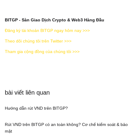
BITGP - Sàn Giao Dịch Crypto & Web3 Hàng Đầu
Đăng ký tài khoản BITGP ngay hôm nay >>>
Theo dõi chúng tôi trên Twitter >>>
Tham gia cộng đồng của chúng tôi >>>
bài viết liên quan
Hướng dẫn rút VND trên BITGP?
Rút VND trên BITGP có an toàn không? Cơ chế kiểm soát & bảo
mật