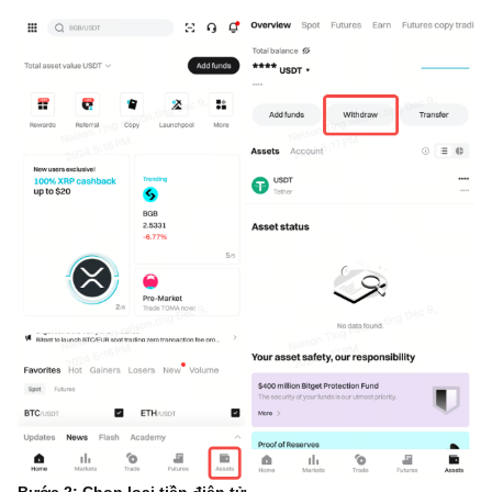
Bước 2: Chọn loại tiền điện tử