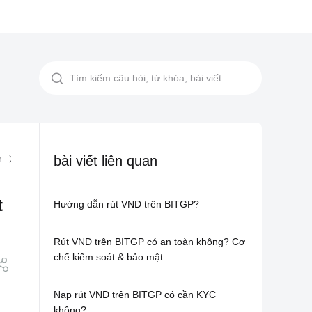
n
Hướng dẫn sử dụng cửa sổ nổi cho thiết bị Android
bài viết liên quan
t
Hướng dẫn rút VND trên BITGP?
Rút VND trên BITGP có an toàn không? Cơ
chế kiểm soát & bảo mật
Nạp rút VND trên BITGP có cần KYC
không?