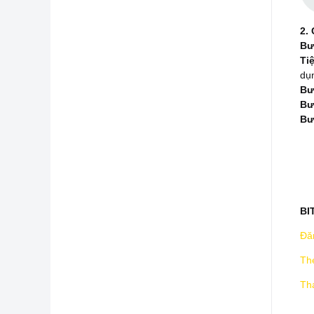
2.
Bư
Ti
dụn
Bư
Bư
Bư
BI
Đă
The
Th