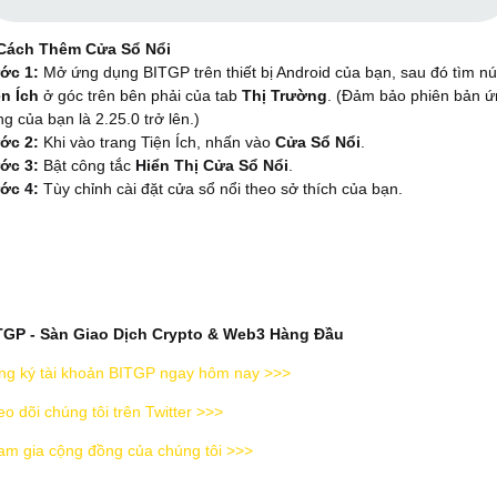
 Cách Thêm Cửa Sổ Nổi
ớc 1:
Mở ứng dụng BITGP trên thiết bị Android của bạn, sau đó tìm nú
ện Ích
ở góc trên bên phải của tab
Thị Trường
. (Đảm bảo phiên bản 
g của bạn là 2.25.0 trở lên.)
ớc 2:
Khi vào trang Tiện Ích, nhấn vào
Cửa Sổ Nổi
.
ớc 3:
Bật công tắc
Hiển Thị Cửa Sổ Nổi
.
ớc 4:
Tùy chỉnh cài đặt cửa sổ nổi theo sở thích của bạn.
TGP - Sàn Giao Dịch Crypto & Web3 Hàng Đầu
ng ký tài khoản BITGP ngay hôm nay >>>
o dõi chúng tôi trên Twitter >>>
am gia cộng đồng của chúng tôi >>>