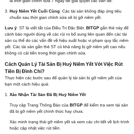
là thời gian chỉnh sửa 7 ngày để giải quyết các vấn đề.
Huỷ Niêm Yết Cuối Cùng
: Các tài sản không đáp ứng tiêu
chuẩn sau thời gian chỉnh sửa sẽ bị gỡ niêm yết.
Lưu ý
: ST là viết tắt của Điều Trị Đặc Biệt.
BITGP
gắn thẻ này để
cảnh báo người dùng về các rủi ro bổ sung liên quan đến các tài
sản cụ thể do các vấn đề về hiệu suất hoặc vi phạm quy tắc niêm
yết. Các tài sản gắn thẻ ST có khả năng bị gỡ niêm yết cao nếu
không có cải tiến trong thời gian chỉnh sửa.
Cách Quản Lý Tài Sản Bị Huỷ Niêm Yết Với Việc Rút
Tiền Bị Đình Chỉ?
Thực hiện các bước sau để quản lý tài sản bị gỡ niêm yết của
bạn một cách hiệu quả:
Xác Nhận Tài Sản Đã Bị Huỷ Niêm Yết
Truy cập Trang Thông Báo của
BITGP
để kiểm tra xem tài sản
đã bị gỡ niêm yết chính thức hay chưa.
Xác minh trạng thái gỡ niêm yết và xem các chi tiết về lịch trình
hoặc cập nhật việc rút tiền.