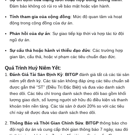
Đảm bảo không có rủi ro về bảo mật hoặc vận hành.
Tính tham gia của cộng đồng
: Mức độ quan tâm và hoạt
động trong cộng đồng của dự án.
Phản hồi của dự án
: Sự giao tiếp kịp thời và hợp tác từ đội
ngũ dự án.
Sự cẩu thả hoặc hành vi thiếu đạo đức
: Các trường hợp
gian lận, cẩu thả, hoặc vi phạm các tiêu chuẩn đạo đức.
Quá Trình Huỷ Niêm Yết
:
Đánh Giá Tài Sản Định Kỳ
:
BITGP
đánh giá tất cả các tài sản
niêm yết định kỳ. Các tài sản không đáp ứng các tiêu chuẩn sẽ
được gắn thẻ “ST” (Điều Trị Đặc Biệt) và đưa vào danh sách
theo dõi. Các tiêu chí trong danh sách theo dõi bao gồm khối
lượng giao dịch, số lượng người sở hữu đủ điều kiện và thanh
khoản trên nền tảng. Các tài sản ở dưới 20% so với các tiêu
chí này sẽ được đưa vào danh sách theo dõi.
Thông Báo và Thời Gian Chỉnh Sửa
:
BITGP
thông báo cho
đội ngũ dự án và cung cấp thời gian thông báo 7 ngày, sau đó