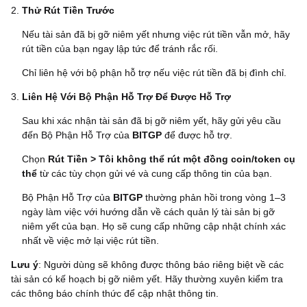
Thử Rút Tiền Trước
Nếu tài sản đã bị gỡ niêm yết nhưng việc rút tiền vẫn mở, hãy
rút tiền của bạn ngay lập tức để tránh rắc rối.
Chỉ liên hệ với bộ phận hỗ trợ nếu việc rút tiền đã bị đình chỉ.
Liên Hệ Với Bộ Phận Hỗ Trợ Để Được Hỗ Trợ
Sau khi xác nhận tài sản đã bị gỡ niêm yết, hãy gửi yêu cầu
đến Bộ Phận Hỗ Trợ của
BITGP
để được hỗ trợ.
Chọn
Rút Tiền > Tôi không thể rút một đồng coin/token cụ
thể
từ các tùy chọn gửi vé và cung cấp thông tin của bạn.
Bộ Phận Hỗ Trợ của
BITGP
thường phản hồi trong vòng 1–3
ngày làm việc với hướng dẫn về cách quản lý tài sản bị gỡ
niêm yết của bạn. Họ sẽ cung cấp những cập nhật chính xác
nhất về việc mở lại việc rút tiền.
Lưu ý
: Người dùng sẽ không được thông báo riêng biệt về các
tài sản có kế hoạch bị gỡ niêm yết. Hãy thường xuyên kiểm tra
các thông báo chính thức để cập nhật thông tin.