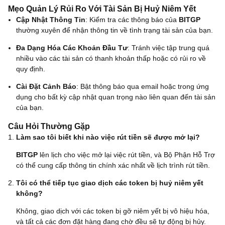
Mẹo Quản Lý Rủi Ro Với Tài Sản Bị Huỷ Niêm Yết
Cập Nhật Thông Tin
: Kiểm tra các thông báo của
BITGP
thường xuyên để nhận thông tin về tình trạng tài sản của bạn.
Đa Dạng Hóa Các Khoản Đầu Tư
: Tránh việc tập trung quá
nhiều vào các tài sản có thanh khoản thấp hoặc có rủi ro về
quy định.
Cài Đặt Cảnh Báo
: Bật thông báo qua email hoặc trong ứng
dụng cho bất kỳ cập nhật quan trọng nào liên quan đến tài sản
của bạn.
Câu Hỏi Thường Gặp
Làm sao tôi biết khi nào việc rút tiền sẽ được mở lại?
BITGP
lên lịch cho việc mở lại việc rút tiền, và Bộ Phận Hỗ Trợ
có thể cung cấp thông tin chính xác nhất về lịch trình rút tiền.
Tôi có thể tiếp tục giao dịch các token bị huỷ niêm yết
không?
Không, giao dịch với các token bị gỡ niêm yết bị vô hiệu hóa,
và tất cả các đơn đặt hàng đang chờ đều sẽ tự động bị hủy.