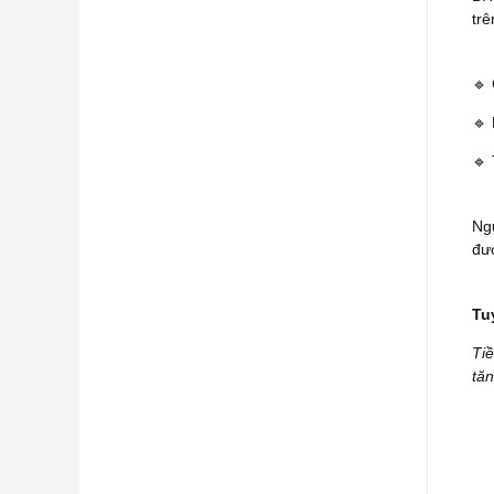
trê
🔹
🔹 
🔹 
Ngư
đư
Tu
Tiề
tăn