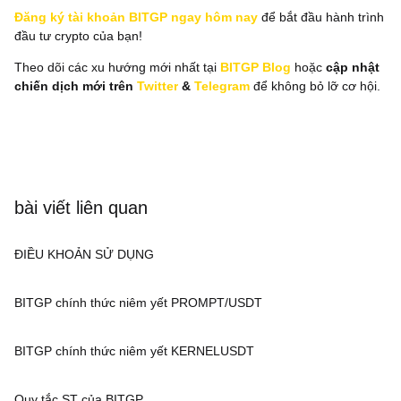
Đăng ký tài khoản BITGP ngay hôm nay
để bắt đầu hành trình
đầu tư crypto của bạn!
Theo dõi các xu hướng mới nhất tại
BITGP Blog
hoặc
cập nhật
chiến dịch mới trên
Twitter
&
Telegram
để không bỏ lỡ cơ hội.
bài viết liên quan
ĐIỀU KHOẢN SỬ DỤNG
BITGP chính thức niêm yết PROMPT/USDT
BITGP chính thức niêm yết KERNELUSDT
Quy tắc ST của BITGP