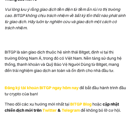
Vui lòng lưu ý rằng giao dịch tiền điện tử tiềm ẩn rủi ro thị trường
cao. BITGP không chịu trách nhiệm về bất kỳ tổn thất nào phát sinh
từ giao dịch. Hãy luôn tự nghiên cứu và giao dịch một cách có
trách nhiệm.
BITGP là sàn giao dịch thuộc hệ sinh thái Bitget, định vị tại thị
trường Đông Nam Á, trong đó có Việt Nam. Nền tảng sử dụng hệ
thống, thanh khoản và Quỹ Bảo Vệ Người Dùng từ Bitget, mang
đến trải nghiệm giao dịch an toàn và ổn định cho nhà đầu tư.
Đăng ký tài khoản BITGP ngay hôm nay
để bắt đầu hành trình đầu
tư crypto của bạn!
Theo dõi các xu hướng mới nhất tại
BITGP Blog
hoặc
cập nhật
chiến dịch mới trên
Twitter
&
Telegram
để không bỏ lỡ cơ hội.