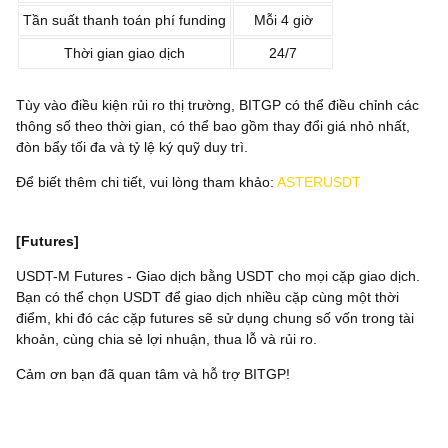
Tần suất thanh toán phí funding
Mỗi 4 giờ
Thời gian giao dịch
24/7
Tùy vào điều kiện rủi ro thị trường, BITGP có thể điều chỉnh các
thông số theo thời gian, có thể bao gồm thay đổi giá nhỏ nhất,
đòn bẩy tối đa và tỷ lệ ký quỹ duy trì.
Để biết thêm chi tiết, vui lòng tham khảo:
ASTERUSDT
[Futures]
USDT-M Futures - Giao dịch bằng USDT cho mọi cặp giao dịch.
Bạn có thể chọn USDT để giao dịch nhiều cặp cùng một thời
điểm, khi đó các cặp futures sẽ sử dụng chung số vốn trong tài
khoản, cùng chia sẻ lợi nhuận, thua lỗ và rủi ro.
Cảm ơn bạn đã quan tâm và hỗ trợ BITGP!