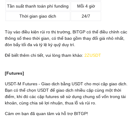
Tần suất thanh toán phí funding
Mỗi 4 giờ
Thời gian giao dịch
24/7
Tùy vào điều kiện rủi ro thị trường, BITGP có thể điều chỉnh các
thông số theo thời gian, có thể bao gồm thay đổi giá nhỏ nhất,
đòn bẩy tối đa và tỷ lệ ký quỹ duy trì.
Để biết thêm chi tiết, vui lòng tham khảo:
2ZUSDT
[Futures]
USDT-M Futures - Giao dịch bằng USDT cho mọi cặp giao dịch.
Bạn có thể chọn USDT để giao dịch nhiều cặp cùng một thời
điểm, khi đó các cặp futures sẽ sử dụng chung số vốn trong tài
khoản, cùng chia sẻ lợi nhuận, thua lỗ và rủi ro.
Cảm ơn bạn đã quan tâm và hỗ trợ BITGP!