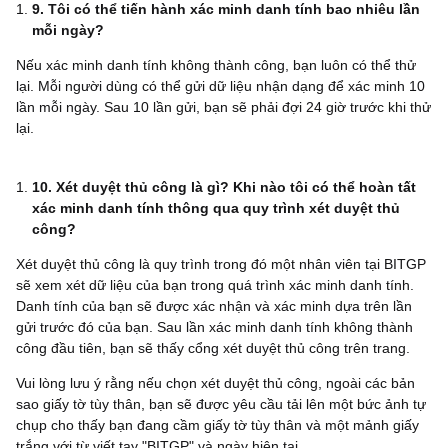
9. Tôi có thể tiến hành xác minh danh tính bao nhiêu lần
mỗi ngày?
Nếu xác minh danh tính không thành công, bạn luôn có thể thử
lại. Mỗi người dùng có thể gửi dữ liệu nhận dạng để xác minh 10
lần mỗi ngày. Sau 10 lần gửi, bạn sẽ phải đợi 24 giờ trước khi thử
lại.
10. Xét duyệt thủ công là gì? Khi nào tôi có thể hoàn tất
xác minh danh tính thông qua quy trình xét duyệt thủ
công?
Xét duyệt thủ công là quy trình trong đó một nhân viên tại BITGP
sẽ xem xét dữ liệu của bạn trong quá trình xác minh danh tính.
Danh tính của bạn sẽ được xác nhận và xác minh dựa trên lần
gửi trước đó của bạn. Sau lần xác minh danh tính không thành
công đầu tiên, bạn sẽ thấy cổng xét duyệt thủ công trên trang.
Vui lòng lưu ý rằng nếu chọn xét duyệt thủ công, ngoài các bản
sao giấy tờ tùy thân, bạn sẽ được yêu cầu tải lên một bức ảnh tự
chụp cho thấy bạn đang cầm giấy tờ tùy thân và một mảnh giấy
trắng với từ viết tay "BITGP" và ngày hiện tại.