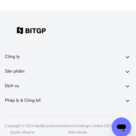
Công ty
Sản phẩm
Dịch vụ
Pháp lý & Công bố
Copyright © 2024 MultiEverest Investment Holdings Limited ('BITGP')
丨
Quyền riêng tư
·
Điều khoản
·
Rủi ro