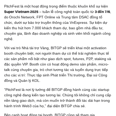
PitchFest là một hoạt động trọng điểm thuộc khuôn khổ sự kiện
Super Vietnam 2025
3 đến 7/6
– tuần lễ công nghệ toàn quốc từ
,
do
Orochi Network, FPT Online và Trung tâm DSAC đồng tổ
chức, dưới sự bảo trợ truyền thông của VnExpress. Sự kiện dự
kiến thu hút hơn 7.000 khách tham dự, bao gồm nhà đầu tư,
chuyên gia, lãnh đạo doanh nghiệp và sinh viên khối ngành công
nghệ.
Với vai trò Nhà tài trợ Vàng, BITGP sẽ triển khai một activation
booth chuyên biệt, nơi người tham dự có thể trải nghiệm thực tế
các sản phẩm nổi bật như giao dịch spot, futures, P2P, staking và
đặc quyền VIP. Booth còn có hoạt động demo sản phẩm, micro-
talk cùng chuyên gia, trò chơi tương tác và tuyển dụng trực tiếp
cho các vị trí: Thực tập sinh Phát triển Thị trường, Đại sứ Cộng
đồng và Quản lý KOL.
“PitchFest là nơi lý tưởng để BITGP đồng hành cùng các startup
công nghệ đang kiến tạo tương lai. Chúng tôi không chỉ cung cấp
nền tảng giao dịch, mà còn muốn trở thành đối tác dài hạn trong
hành trình Web3 của họ,” đại diện BITGP chia sẻ.
Bên cạnh hoạt động tại booth, BITGP cũng sẽ tham gia