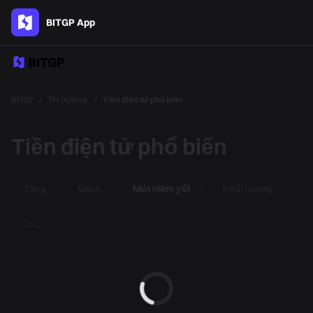
BITGP App
BITGP
/
Thị trường
/
Tiền điện tử phổ biến
Tiền điện tử phổ biến
Tăng
Giảm
Mới niêm yết
Khối lượng