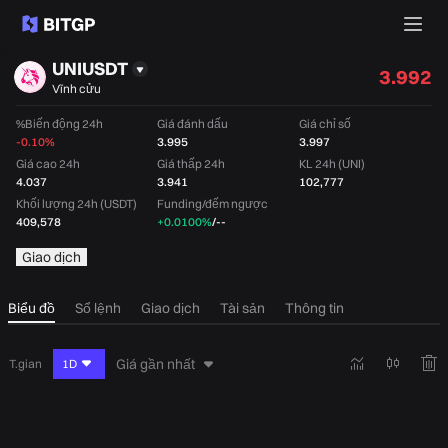
UNIUSDT
3.992
Vĩnh cửu
%Biến động 24h
Giá đánh dấu
Giá chỉ số
-0.10%
3.995
3.997
Giá cao 24h
Giá thấp 24h
KL 24h (UNI)
4.037
3.941
102,777
Khối lượng 24h (USDT)
Funding/đếm ngược
409,578
+0.0100%
/
--
Giao dịch
Biểu đồ
Sổ lệnh
Giao dịch
Tài sản
Thông tin
Giá gần nhất
T.gian
1D