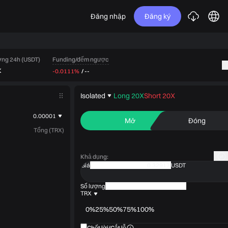
Đăng nhập
Đăng ký
Funding/đếm ngược
ợng 24h (USDT)
K
-0.0111%
/
--
Isolated
Long 20X
Short 20X
0.00001
Mở
Đóng
Tổng (TRX)
Khả dụng
:
Giá
USDT
Số lượng
TRX
0%
25%
50%
75%
100%
Chốt lời/Cắt lỗ