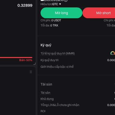
Hiệu lực
GTC
0.32899
Mở long
Mở short
Chi phí:
0 USDT
Chi phí:
Tối đa:
0 TRX
Tối đa
Ký quỹ
Tỷ lệ ký quỹ duy trì (MMR)
Bán
-
50%
Ký quỹ duy trì
0.00
Giới thiệu cấp bậc vị thế
Tài sản
Tài sản
Khả dụng
Tổng Lời&Lỗ chưa ghi nhận
0.00
ROI