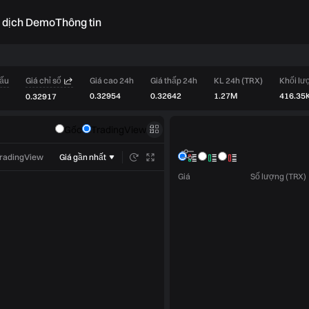
o dịch Demo
Thông tin
dấu
Giá chỉ số
Giá cao 24h
Giá thấp 24h
KL 24h (TRX)
Khối lư
0.32954
0.32642
1.27M
416.35
0.32917
Sổ lệnh
Gốc
TradingView
Giao dịch
TradingView
Giá gần nhất
Giá
Số lượng (TRX)
Giới hạn
Thị trường
Chỉ làm Maker