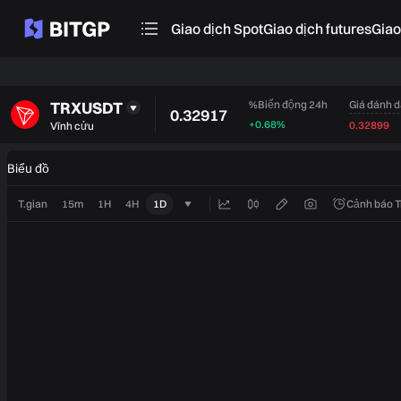
Giao dịch Spot
Giao dịch futures
‌Gia
TRXUSDT
Giá đánh 
%Biến động 24h
0.32917
+0.68%
0.32899
Vĩnh cửu
Biểu đồ
T.gian
15m
1H
4H
1D
Cảnh báo 