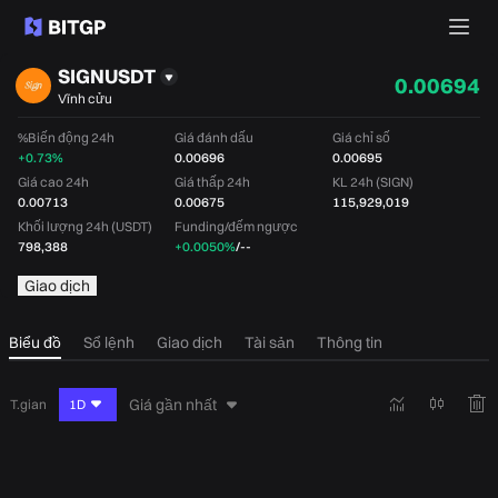
SIGNUSDT
0.00694
Vĩnh cửu
%Biến động 24h
Giá đánh dấu
Giá chỉ số
+0.73%
0.00696
0.00695
Giá cao 24h
Giá thấp 24h
KL 24h (SIGN)
0.00713
0.00675
115,929,019
Khối lượng 24h (USDT)
Funding/đếm ngược
798,388
+0.0050%
/
--
Giao dịch
Biểu đồ
Sổ lệnh
Giao dịch
Tài sản
Thông tin
Giá gần nhất
T.gian
1D