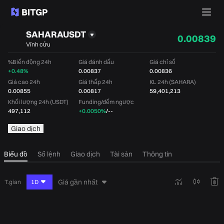
SAHARAUSDT
0.00839
Vĩnh cửu
%Biến động 24h
Giá đánh dấu
Giá chỉ số
+0.48%
0.00837
0.00836
Giá cao 24h
Giá thấp 24h
KL 24h (SAHARA)
0.00855
0.00817
59,401,213
Khối lượng 24h (USDT)
Funding/đếm ngược
497,112
+0.0050%
/
--
Giao dịch
Biểu đồ
Sổ lệnh
Giao dịch
Tài sản
Thông tin
Giá gần nhất
T.gian
1D