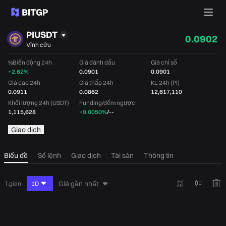
PIUSDT
0.0902
Vĩnh cửu
%Biến động 24h
Giá đánh dấu
Giá chỉ số
+2.62%
0.0901
0.0901
Giá cao 24h
Giá thấp 24h
KL 24h (PI)
0.0911
0.0862
12,617,110
Khối lượng 24h (USDT)
Funding/đếm ngược
1,115,628
+0.0050%
/
--
Giao dịch
Biểu đồ
Sổ lệnh
Giao dịch
Tài sản
Thông tin
Giá gần nhất
T.gian
1D