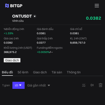
ONTUSDT
0.0382
Vĩnh cửu
%Biến động 24h
Giá đánh dấu
Giá chỉ số
+1.33%
0.0381
0.0381
Giá cao 24h
Giá thấp 24h
KL 24h (ONT)
0.0392
0.0377
9,659,757.0
Khối lượng 24h (USDT)
Funding/đếm ngược
368,975.2
+0.0050%
/
--
Giao dịch
Biểu đồ
Sổ lệnh
Giao dịch
Tài sản
Thông tin
Giá gần nhất
T.gian
1D