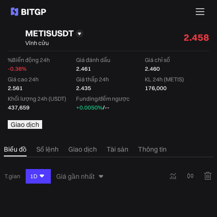
METISUSDT
2.458
Vĩnh cửu
%Biến động 24h
Giá đánh dấu
Giá chỉ số
-0.36%
2.461
2.460
Giá cao 24h
Giá thấp 24h
KL 24h (METIS)
2.561
2.435
176,000
Khối lượng 24h (USDT)
Funding/đếm ngược
437,659
+0.0050%
/
--
Giao dịch
Biểu đồ
Sổ lệnh
Giao dịch
Tài sản
Thông tin
Giá gần nhất
T.gian
1D