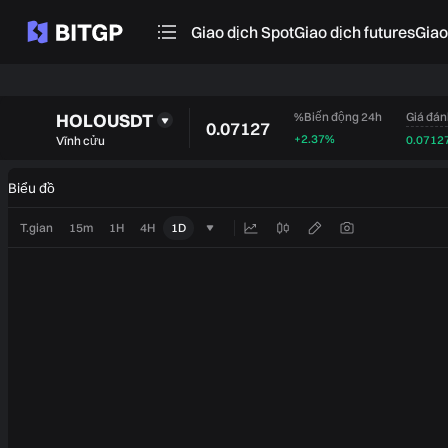
Giao dịch Spot
Giao dịch futures
‌Gia
HOLOUSDT
Giá đán
%Biến động 24h
0.07127
+2.37%
0.0712
Vĩnh cửu
Biểu đồ
T.gian
15m
1H
4H
1D