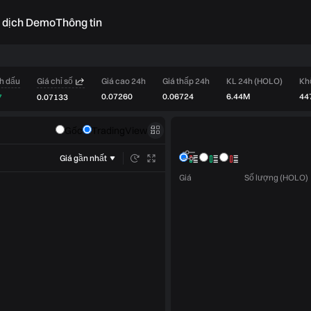
o dịch Demo
Thông tin
h dấu
Giá chỉ số
Giá cao 24h
Giá thấp 24h
KL 24h (HOLO)
Kh
0.07260
0.06724
6.44M
44
7
0.07133
Sổ lệnh
Gốc
TradingView
Giao dịch
Giá gần nhất
Giá
Số lượng (HOLO)
Giới hạn
Thị trường
Chỉ làm Maker