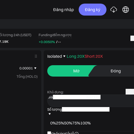
Đăng nhập
Đăng ký
Funding/đếm ngược
ối lượng 24h (USDT)
7.19K
+0.0050%
/
--
Isolated
Long 20X
Short 20X
0.00001
Mở
Đóng
Tổng (HOLO)
Khả dụng
:
Giá
Số lượng
0%
25%
50%
75%
100%
Chốt lời/Cắt lỗ