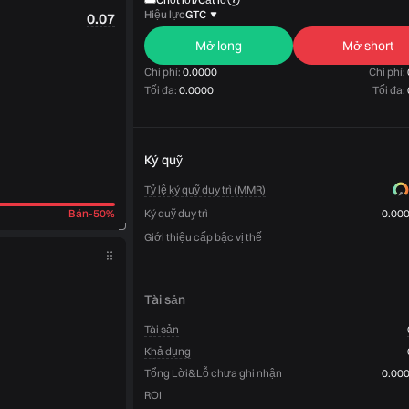
Hiệu lực
GTC
0.07
Mở long
Mở short
Chi phí:
0.0000
Chi phí:
Tối đa:
0.0000
Tối đa:
Ký quỹ
Tỷ lệ ký quỹ duy trì (MMR)
Bán
-
50%
Ký quỹ duy trì
0.00
Giới thiệu cấp bậc vị thế
Tài sản
Tài sản
Khả dụng
Tổng Lời&Lỗ chưa ghi nhận
0.00
ROI