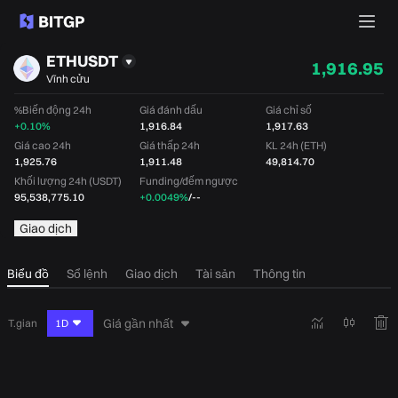
ETHUSDT
1,916.95
Vĩnh cửu
%Biến động 24h
Giá đánh dấu
Giá chỉ số
+0.10%
1,916.84
1,917.63
Giá cao 24h
Giá thấp 24h
KL 24h (ETH)
1,925.76
1,911.48
49,814.70
Khối lượng 24h (USDT)
Funding/đếm ngược
95,538,775.10
+0.0049%
/
--
Giao dịch
Biểu đồ
Sổ lệnh
Giao dịch
Tài sản
Thông tin
Giá gần nhất
T.gian
1D