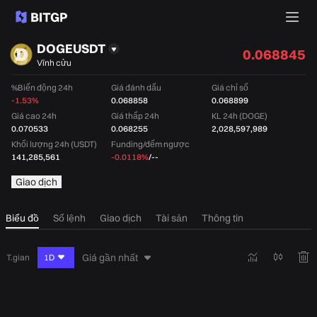
DOGEUSDT
0.068845
Vĩnh cửu
%Biến động 24h
Giá đánh dấu
Giá chỉ số
-1.53%
0.068858
0.068899
Giá cao 24h
Giá thấp 24h
KL 24h (DOGE)
0.070533
0.068255
2,028,597,989
Khối lượng 24h (USDT)
Funding/đếm ngược
141,285,561
-0.0118%
/
--
Giao dịch
Biểu đồ
Sổ lệnh
Giao dịch
Tài sản
Thông tin
Giá gần nhất
T.gian
1D