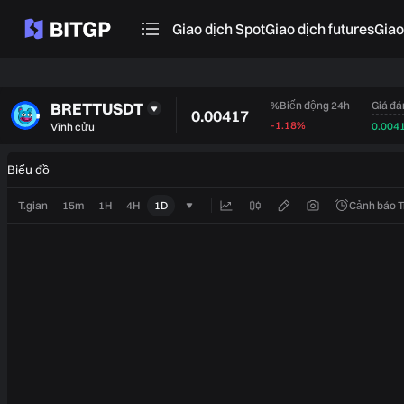
Giao dịch Spot
Giao dịch futures
‌Gia
BRETTUSDT
Giá đá
%Biến động 24h
0.00417
-1.18%
0.004
Vĩnh cửu
Biểu đồ
T.gian
15m
1H
4H
1D
Cảnh báo 