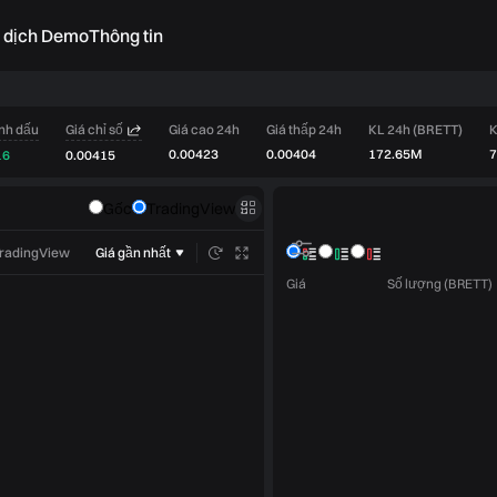
o dịch Demo
Thông tin
nh dấu
Giá chỉ số
Giá cao 24h
Giá thấp 24h
KL 24h (BRETT)
K
0.00423
0.00404
172.65M
7
16
0.00415
Sổ lệnh
Gốc
TradingView
Giao dịch
TradingView
Giá gần nhất
Giá
Số lượng (BRETT)
Giới hạn
Thị trường
Chỉ làm Maker