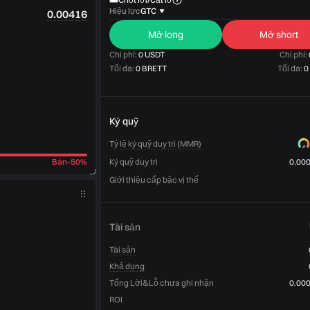
Hiệu lực
GTC
0.00416
Mở long
Mở short
Chi phí:
0 USDT
Chi phí:
Tối đa:
0 BRETT
Tối đa:
0
Ký quỹ
Tỷ lệ ký quỹ duy trì (MMR)
Bán
-
50%
Ký quỹ duy trì
0.00
Giới thiệu cấp bậc vị thế
Tài sản
Tài sản
Khả dụng
Tổng Lời&Lỗ chưa ghi nhận
0.00
ROI