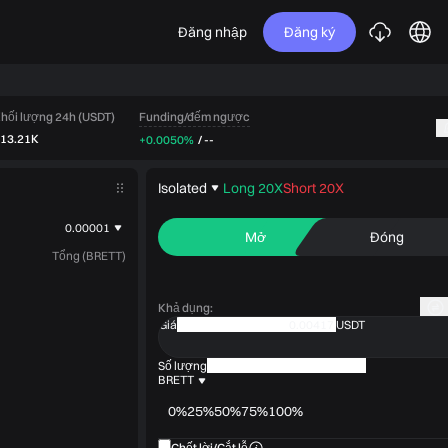
Đăng nhập
Đăng ký
Funding/đếm ngược
hối lượng 24h (USDT)
13.21K
+0.0050%
/
--
Isolated
Long 20X
Short 20X
0.00001
Mở
Đóng
Tổng (BRETT)
Khả dụng
:
Giá
USDT
Số lượng
BRETT
0%
25%
50%
75%
100%
Chốt lời/Cắt lỗ