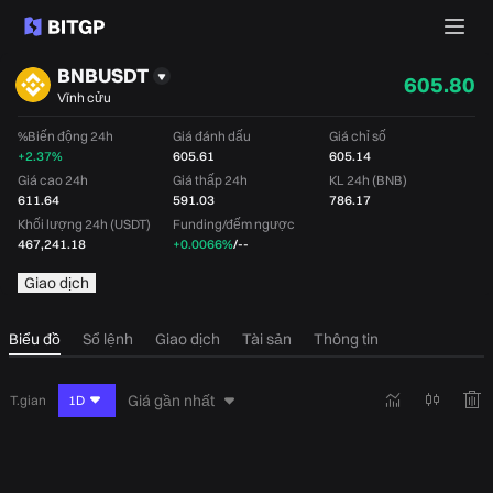
BNBUSDT
605.80
Vĩnh cửu
%Biến động 24h
Giá đánh dấu
Giá chỉ số
+2.37%
605.61
605.14
Giá cao 24h
Giá thấp 24h
KL 24h (BNB)
611.64
591.03
786.17
Khối lượng 24h (USDT)
Funding/đếm ngược
467,241.18
+0.0066%
/
--
Giao dịch
Biểu đồ
Sổ lệnh
Giao dịch
Tài sản
Thông tin
Giá gần nhất
T.gian
1D