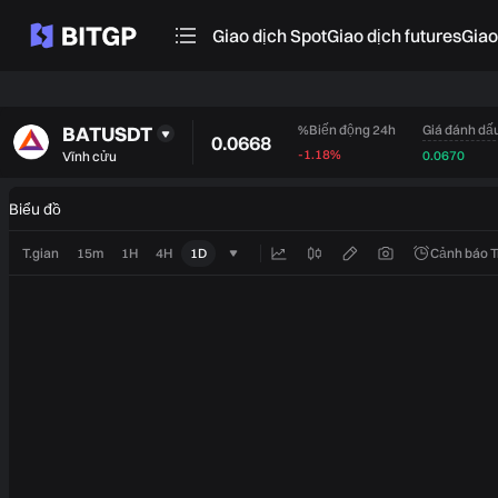
Giao dịch Spot
Giao dịch futures
‌Gia
BATUSDT
Giá đánh dấ
%Biến động 24h
0.0668
-1.18%
0.0670
Vĩnh cửu
Biểu đồ
T.gian
15m
1H
4H
1D
Cảnh báo 