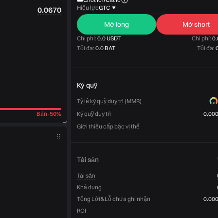
Hiệu lực
GTC
0.0670
Mở long
Mở short
Chi phí:
0.0 USDT
Chi phí:
0.
Tối đa:
0.0 BAT
Tối đa:
Ký quỹ
Tỷ lệ ký quỹ duy trì (MMR)
Bán
-
50%
Ký quỹ duy trì
0.00
Giới thiệu cấp bậc vị thế
Tài sản
Tài sản
Khả dụng
Tổng Lời&Lỗ chưa ghi nhận
0.00
ROI