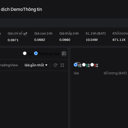
o dịch Demo
Thông tin
u
Giá chỉ số
Giá cao 24h
Giá thấp 24h
KL 24h (BAT)
Khối lượn
0.0682
0.0660
10.04M
671.11K
0.0671
Sổ lệnh
Gốc
TradingView
Giao dịch
TradingView
Giá gần nhất
Giá
Số lượng (BAT)
Giới hạn
Thị trường
Chỉ làm Maker