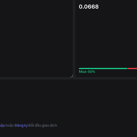
0.0668
Mua
-
50%
hập
hoặc
Đăng ký
Bắt đầu giao dịch