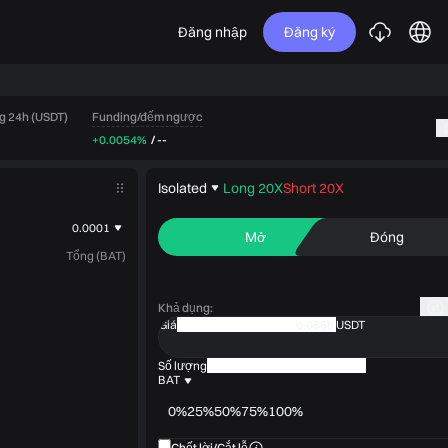
Đăng nhập
Đăng ký
Funding/đếm ngược
g 24h (USDT)
+0.0054%
/
--
Isolated
Long 20X
Short 20X
0.0001
Mở
Đóng
Tổng (BAT)
Khả dụng
:
Giá
USDT
Số lượng
BAT
0%
25%
50%
75%
100%
Chốt lời/Cắt lỗ