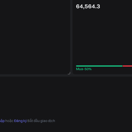
64,564.3
Mua
-
50%
hập
hoặc
Đăng ký
Bắt đầu giao dịch