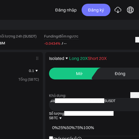
Đăng nhập
Đăng ký
Funding/đếm ngược
hối lượng 24h (SUSDT)
.6M
-0.0434%
/
--
Isolated
Long 20X
Short 20X
0.1
Mở
Đóng
Tổng (SBTC)
Khả dụng
:
Giá
SUSDT
Số lượng
SBTC
0%
25%
50%
75%
100%
Chốt lời/Cắt lỗ