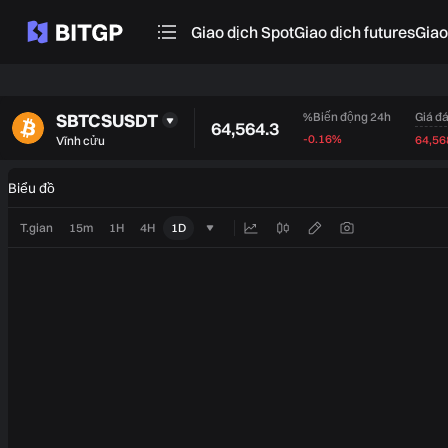
Giao dịch Spot
Giao dịch futures
‌Gia
SBTCSUSDT
Giá đ
%Biến động 24h
64,564.3
-0.16%
64,56
Vĩnh cửu
Biểu đồ
T.gian
15m
1H
4H
1D