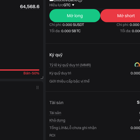
Hiệu lực
GTC
64,568.6
Mở long
Mở short
Chi phí:
0.000 SUSDT
Chi phí:
0.000
Tối đa:
0.000 SBTC
Tối đa:
0.00
Ký quỹ
Tỷ lệ ký quỹ duy trì (MMR)
Bán
-
50%
Ký quỹ duy trì
0.00
Giới thiệu cấp bậc vị thế
S
Tài sản
Tài sản
Khả dụng
Tổng Lời&Lỗ chưa ghi nhận
0.00
ROI