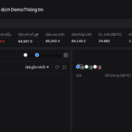
o dịch Demo
Thông tin
ánh dấu
Giá chỉ số
Giá cao 24h
Giá thấp 24h
KL 24h (SBTC)
K
65,342.4
64,140.2
24.882
1
8.6
64,597.5
Sổ lệnh
Gốc
TradingView
Giao dịch
Giá gần nhất
Giá
Số lượng (SBTC)
Giới hạn
Thị trường
Chỉ làm Maker