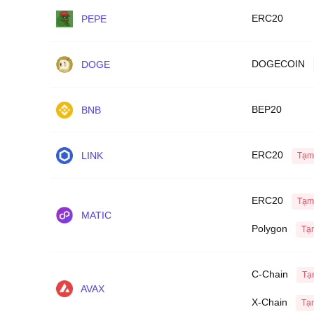
ERC20
PEPE
DOGECOIN
DOGE
BEP20
BNB
ERC20
LINK
Tạm
ERC20
Tạm
MATIC
Polygon
Tạ
C-Chain
Tạ
AVAX
X-Chain
Tạ