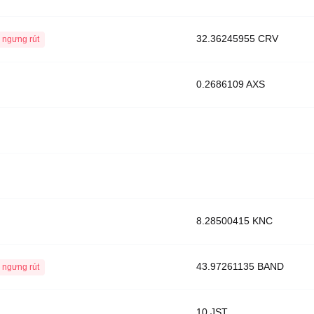
32.36245955 CRV
 ngưng rút
0.2686109 AXS
8.28500415 KNC
43.97261135 BAND
 ngưng rút
10 JST