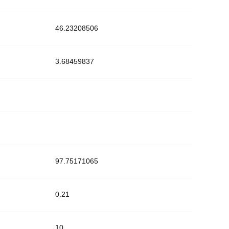
46.23208506
3.68459837
97.75171065
0.21
10