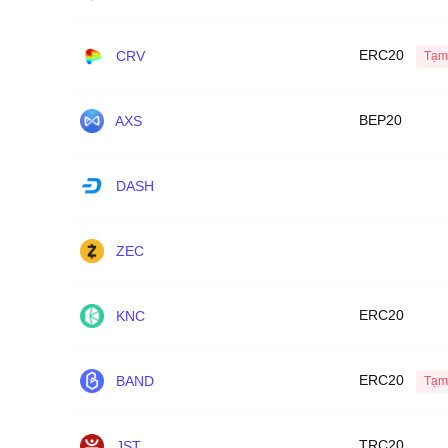
ERC20
CRV
Tạm
BEP20
AXS
DASH
ZEC
ERC20
KNC
ERC20
BAND
Tạm
TRC20
JST