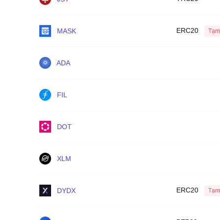
ERC20
MASK
Tạm
ADA
FIL
DOT
XLM
ERC20
DYDX
Tạm