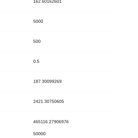
162.60162601
5000
500
0.5
187.30099269
2421.30750605
465116.27906976
50000