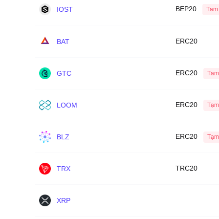
BEP20
IOST
Tạm 
ERC20
BAT
ERC20
GTC
Tạm
ERC20
LOOM
Tạm
ERC20
BLZ
Tạm
TRC20
TRX
XRP