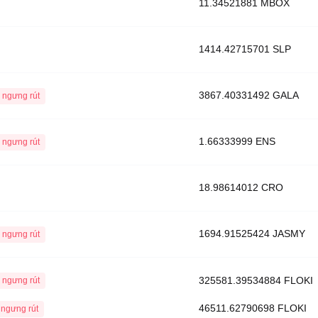
11.34521881 MBOX
1414.42715701 SLP
3867.40331492 GALA
 ngưng rút
1.66333999 ENS
 ngưng rút
18.98614012 CRO
1694.91525424 JASMY
 ngưng rút
325581.39534884 FLOKI
 ngưng rút
46511.62790698 FLOKI
ngưng rút