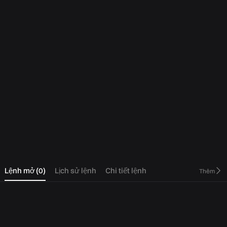
0
Lệnh mở
(
0
)
Lịch sử lệnh
Chi tiết lệnh
Thêm