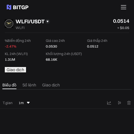
0.0514
WLFI/USDT
WLFI
≈
$0.05
%Biến động 24h
Giá cao 24h
Giá thấp 24h
-2.47%
0.0530
0.0512
KL 24h (WLFI)
Khối lượng 24h (USDT)
1.31M
68.16K
Giao dịch
Biểu đồ
Sổ lệnh
Giao dịch
T.gian
1m