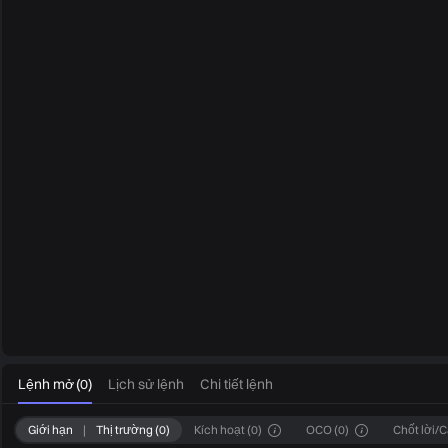
0
Lệnh mở
(
0
)
Lịch sử lệnh
Chi tiết lệnh
Giới hạn
|
Thị trường
(
0
)
Kích hoạt
(
0
)
OCO
(
0
)
Chốt lời/C