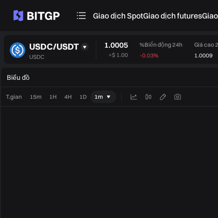
Giao dịch Spot
Giao dịch futures
‌Gia
1.0005
USDC/USDT
%Biến động 24h
Giá cao 
≈
$ 1.00
-0.03%
1.0009
USDC
Biểu đồ
T.gian
15m
1H
4H
1D
1m