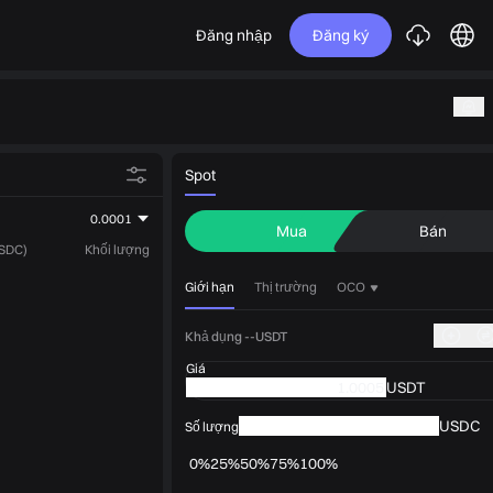
Đăng nhập
Đăng ký
Spot
0.0001
Mua
Bán
USDC)
Khối lượng
Giới hạn
Thị trường
OCO
Khả dụng --USDT
Giá
USDT
USDC
Số lượng
0%
25%
50%
75%
100%