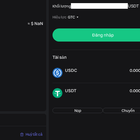
USDT
Khối lượng
Hiệu lực
GTC
≈ $ NaN
Đăng nhập
Tài sản
USDC
0.00
USDT
0.00
Nạp
Chuyển
‌Huỷ tất cả