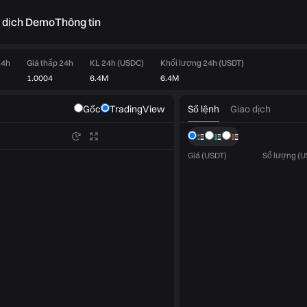
o dịch Demo
Thông tin
24h
Giá thấp 24h
KL 24h (USDC)
Khối lượng 24h (USDT)
1.0004
6.4M
6.4M
Sổ lệnh
Giao dịch
Gốc
TradingView
Giá (USDT)
Số lượng (