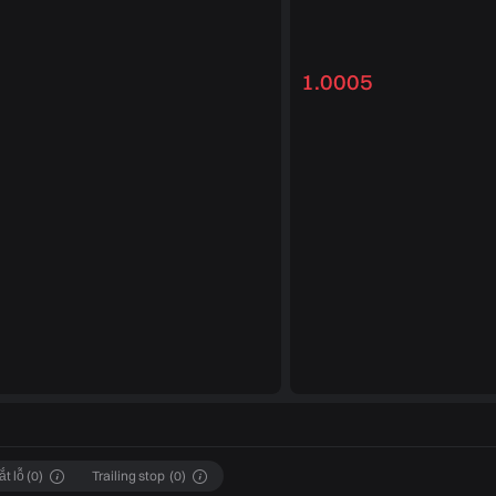
1.0005
ắt lỗ
(
0
)
Trailing stop
(
0
)