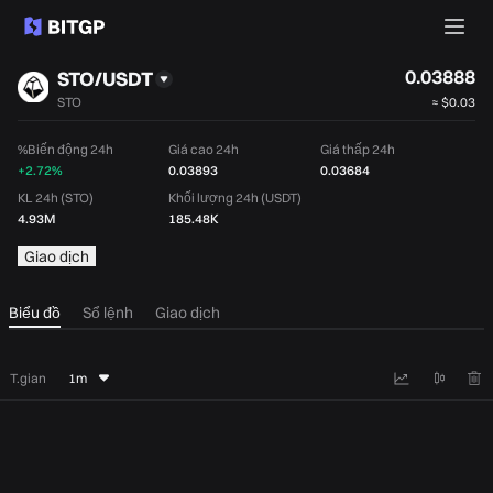
0.03888
STO/USDT
STO
≈
$0.03
%Biến động 24h
Giá cao 24h
Giá thấp 24h
+2.72%
0.03893
0.03684
KL 24h (STO)
Khối lượng 24h (USDT)
4.93M
185.48K
Giao dịch
Biểu đồ
Sổ lệnh
Giao dịch
T.gian
1m