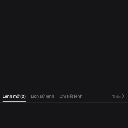
0
Lệnh mở
(
0
)
Lịch sử lệnh
Chi tiết lệnh
Thêm