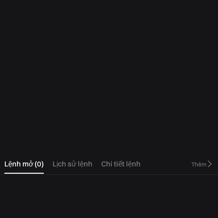
0
Lệnh mở
(
0
)
Lịch sử lệnh
Chi tiết lệnh
Thêm