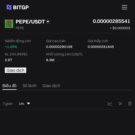
0.00000285541
PEPE/USDT
PEPE
≈
$0.000003
%Biến động 24h
Giá cao 24h
Giá thấp 24h
+1.20%
0.00000290159
0.00000281845
KL 24h (PEPE)
Khối lượng 24h (USDT)
2.9T
8.3M
Giao dịch
Biểu đồ
Sổ lệnh
Giao dịch
T.gian
1m