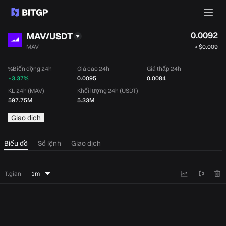
0.0092
MAV/USDT
MAV
≈
$0.009
%Biến động 24h
Giá cao 24h
Giá thấp 24h
+3.37%
0.0095
0.0084
KL 24h (MAV)
Khối lượng 24h (USDT)
597.75M
5.33M
Giao dịch
Biểu đồ
Sổ lệnh
Giao dịch
T.gian
1m