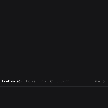
0
Lệnh mở
(
0
)
Lịch sử lệnh
Chi tiết lệnh
Thêm