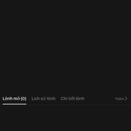
0
Lệnh mở
(
0
)
Lịch sử lệnh
Chi tiết lệnh
Thêm