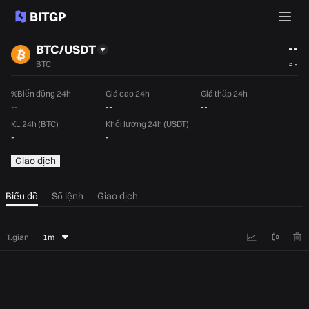
--
BTC/USDT
BTC
≈
-
%Biến động 24h
Giá cao 24h
Giá thấp 24h
--
--
--
KL 24h (BTC)
Khối lượng 24h (USDT)
-
-
Giao dịch
Biểu đồ
Sổ lệnh
Giao dịch
T.gian
1m