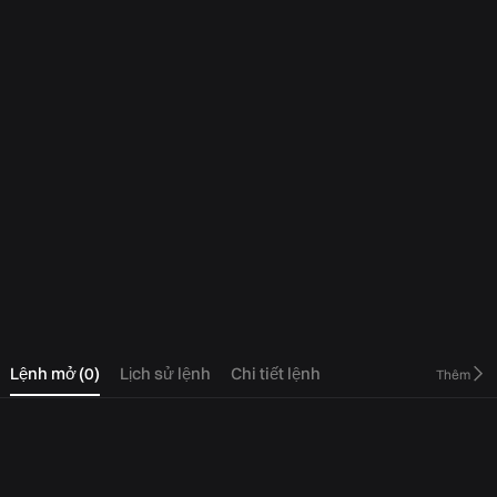
0
Lệnh mở
(
0
)
Lịch sử lệnh
Chi tiết lệnh
Thêm