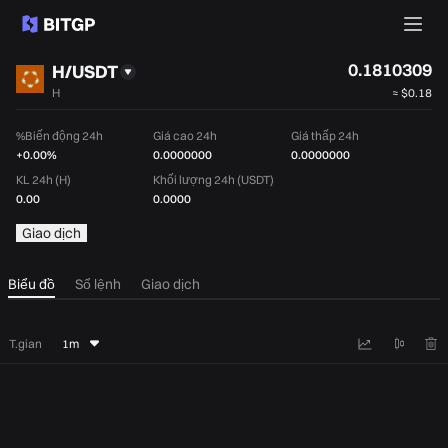
0.1810309
H/USDT
H
≈
$0.18
%Biến động 24h
Giá cao 24h
Giá thấp 24h
+0.00%
0.0000000
0.0000000
KL 24h (H)
Khối lượng 24h (USDT)
0.00
0.0000
Giao dịch
Biểu đồ
Sổ lệnh
Giao dịch
T.gian
1m