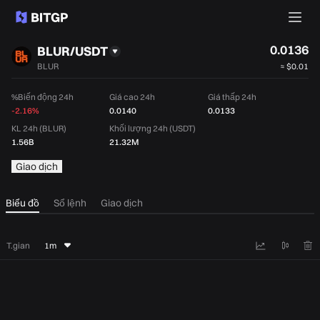
0.0136
BLUR/USDT
BLUR
≈
$0.01
%Biến động 24h
Giá cao 24h
Giá thấp 24h
-2.16%
0.0140
0.0133
KL 24h (BLUR)
Khối lượng 24h (USDT)
1.56B
21.32M
Giao dịch
Biểu đồ
Sổ lệnh
Giao dịch
T.gian
1m