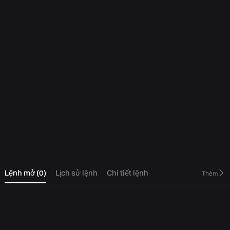
0
Lệnh mở
(
0
)
Lịch sử lệnh
Chi tiết lệnh
Thêm