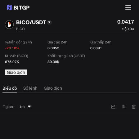
0.0417
BICO/USDT
BICO
≈
$0.04
%Biến động 24h
Giá cao 24h
Giá thấp 24h
-28.10%
0.0852
0.0391
KL 24h (BICO)
Khối lượng 24h (USDT)
675.97K
39.39K
Giao dịch
Biểu đồ
Sổ lệnh
Giao dịch
T.gian
1m