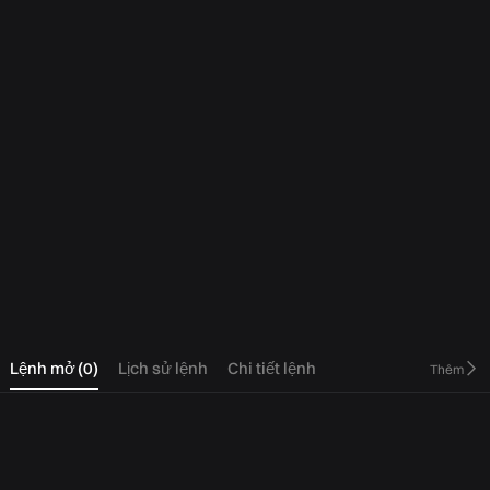
0
Lệnh mở
(
0
)
Lịch sử lệnh
Chi tiết lệnh
Thêm