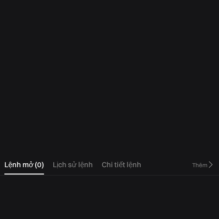
0
Lệnh mở
(
0
)
Lịch sử lệnh
Chi tiết lệnh
Thêm