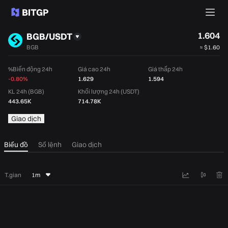
1.604
BGB/USDT
BGB
≈
$1.60
%Biến động 24h
Giá cao 24h
Giá thấp 24h
-0.80%
1.629
1.594
KL 24h (BGB)
Khối lượng 24h (USDT)
443.65K
714.78K
Giao dịch
Biểu đồ
Sổ lệnh
Giao dịch
T.gian
1m