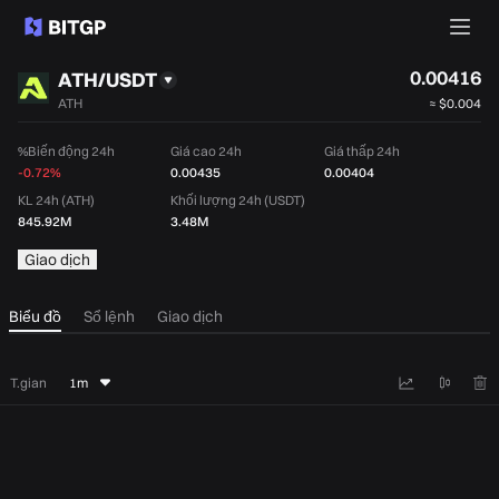
0.00416
ATH/USDT
ATH
≈
$0.004
%Biến động 24h
Giá cao 24h
Giá thấp 24h
-0.72%
0.00435
0.00404
KL 24h (ATH)
Khối lượng 24h (USDT)
845.92M
3.48M
Giao dịch
Biểu đồ
Sổ lệnh
Giao dịch
T.gian
1m