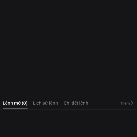
0
Lệnh mở
(
0
)
Lịch sử lệnh
Chi tiết lệnh
Thêm