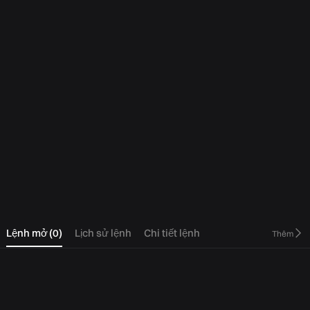
0
Lệnh mở
(
0
)
Lịch sử lệnh
Chi tiết lệnh
Thêm