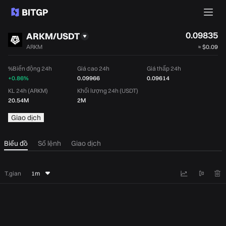
0.09835
ARKM/USDT
ARKM
≈
$0.09
%Biến động 24h
Giá cao 24h
Giá thấp 24h
+0.86%
0.09966
0.09614
KL 24h (ARKM)
Khối lượng 24h (USDT)
20.54M
2M
Giao dịch
Biểu đồ
Sổ lệnh
Giao dịch
T.gian
1m