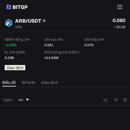
0.080
ARB/USDT
ARB
≈
$0.08
%Biến động 24h
Giá cao 24h
Giá thấp 24h
+2.56%
0.081
0.076
KL 24h (ARB)
Khối lượng 24h (USDT)
5.25B
412.63M
Giao dịch
Biểu đồ
Sổ lệnh
Giao dịch
T.gian
1m