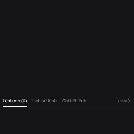
0
Lệnh mở
(
0
)
Lịch sử lệnh
Chi tiết lệnh
Thêm