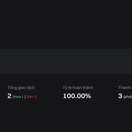
Tổng giao dịch
Tỷ lệ hoàn thành
Thanh t
2
100.00%
3
(
mua 1
|
Bán 1
)
(
phút