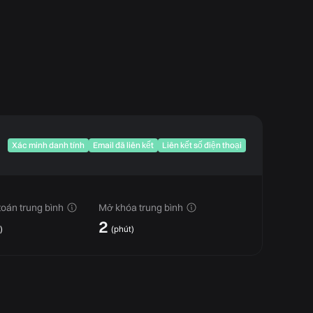
Xác minh danh tính
Email đã liên kết
Liên kết số điện thoại
oán trung bình
Mở khóa trung bình
2
)
(
phút
)