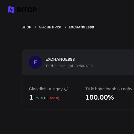
BITGP
Giao dịch P2P
EXCHANGE888
EXCHANGE888
E
Thời gian đăng kí 2025/01/25
Giao dịch 30 ngày
Tỷ lệ hoàn thành 30 ngày
1
100.00%
(
mua 1
|
Bán 0
)