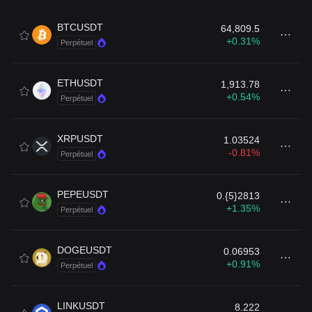
BTCUSDT
64,809.5
+0.31%
Perpétuel
ETHUSDT
1,913.78
+0.54%
Perpétuel
XRPUSDT
1.03524
-0.81%
Perpétuel
PEPEUSDT
0.{5}2813
+1.35%
Perpétuel
DOGEUSDT
0.06953
+0.91%
Perpétuel
LINKUSDT
8.222