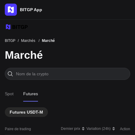
BITGP App
BITGP
/
Marchés
/
Marché
Marché
Spot
Futures
Futures USDT-M
Dernier prix
Variation (24h)
Paire de trading
Action